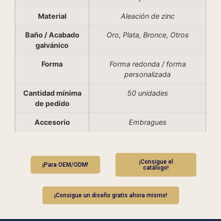
Material
Aleación de zinc
Baño / Acabado
Oro, Plata, Bronce, Otros
galvánico
Forma
Forma redonda / forma
personalizada
Cantidad mínima
50 unidades
de pedido
Accesorio
Embragues
¡Consigue el
¡Para OEM/ODM!
catálogo!
¡Consigue un diseño gratis ahora mismo!