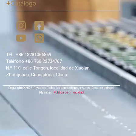
Catálogo
TEL. +86 13281065369
Teléfono +86 760 22734767
N.º 110, calle Tongan, localidad de Xiaolan,
Zhongshan, Guangdong, China
Copyright © 2025,
Flyances
Todos los derechos reservados.
Desarrollado por
Flyances
Política de privacidad