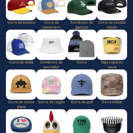
Gorra de béisbol
Gorra de
Sombrero de
Gorra de secado
camionero
gamuza
rápido
Gorra de malla
Sombrero de
Gorro
Tapa superior
pescador
vacía
Gorra de visera
Gorro de regalo
Gorra de golf
Gorra militar
plana