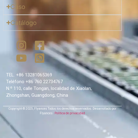
Caso
Catálogo
TEL. +86 13281065369
Teléfono +86 760 22734767
N.º 110, calle Tongan, localidad de Xiaolan,
Zhongshan, Guangdong, China
Copyright © 2025,
Flyances
Todos los derechos reservados.
Desarrollado por
Flyances
Política de privacidad