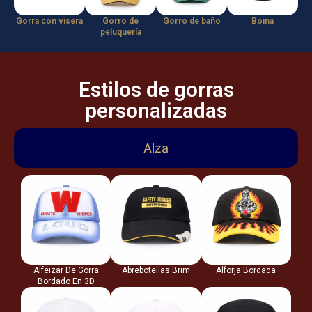
Gorra con visera
Gorro de
Gorro de baño
Boina
peluquería
Estilos de gorras
personalizadas
Alza
Alféizar De Gorra
Abrebotellas Brim
Alforja Bordada
Bordado En 3D