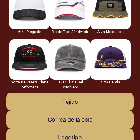
Alza Plegable
Borde Tipo Sándwich
Alza Moldeable
Gorra De Visera Plana
Lavar El Ala Del
Alza De Ala
Reforzada
Sombrero
Tejido
Correa de la cola
Logotipo