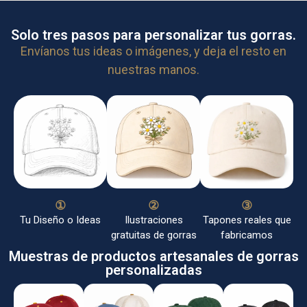
Solo tres pasos para personalizar tus gorras.
Envíanos tus ideas o imágenes, y deja el resto en
nuestras manos.
①
②
③
Tu Diseño o Ideas
Ilustraciones
Tapones reales que
gratuitas de gorras
fabricamos
Muestras de productos artesanales de gorras
personalizadas