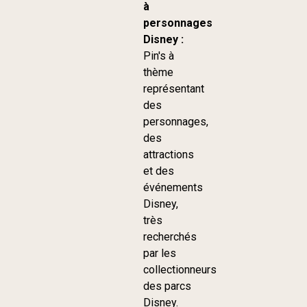
à
personnages
Disney :
Pin's à
thème
représentant
des
personnages,
des
attractions
et des
événements
Disney,
très
recherchés
par les
collectionneurs
des parcs
Disney.