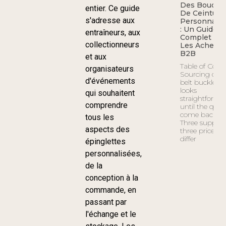
Des Boucles
entier. Ce guide
De Ceinture
s'adresse aux
Personnalis
: Un Guide
entraîneurs, aux
Complet Po
collectionneurs
Les Acheteu
B2B
et aux
Table of Cont
organisateurs
Sourcing cus
d'événements
belt buckles
looks
qui souhaitent
straightforwa
comprendre
until the quot
come back.
tous les
Three supplier
aspects des
three prices t
differ
épinglettes
personnalisées,
de la
conception à la
commande, en
passant par
l'échange et le