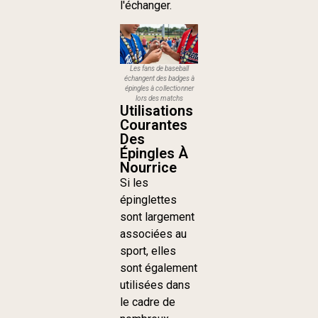
l'échanger.
Les fans de baseball
échangent des badges à
épingles à collectionner
lors des matchs
Utilisations
Courantes
Des
Épingles À
Nourrice
Si les
épinglettes
sont largement
associées au
sport, elles
sont également
utilisées dans
le cadre de