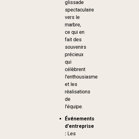
glissade
spectaculaire
vers le
marbre,
ce qui en
fait des
souvenirs
précieux
qui
célèbrent
l'enthousiasme
et les
réalisations
de
l'équipe.
Événements
d'entreprise
:
Les