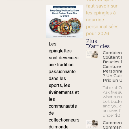
faut savoir sur
les épingles à
nourrice
personnalisées
pour 2026
Plus
Les
D'articles
épinglettes
Combien
Coûtent Les
sont devenues
Boucles De
une tradition
Ceinture
Personnalis
passionnante
? Un Guide 
dans les
Prix En Usi
sports, les
Table of Cont
événements et
Ask five suppl
what a cust
les
belt buckle co
communautés
and you can 
answers from
de
under $2
collectionneurs
Comment
du monde
Commander