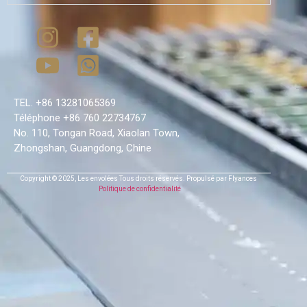
TEL. +86 13281065369
Téléphone +86 760 22734767
No. 110, Tongan Road, Xiaolan Town,
Zhongshan, Guangdong, Chine
Copyright © 2025,
Les envolées
Tous droits réservés.
Propulsé par Flyances
Politique de confidentialité