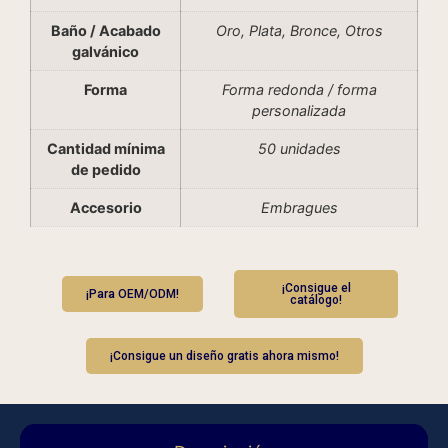
Baño / Acabado
Oro, Plata, Bronce, Otros
galvánico
Forma
Forma redonda / forma
personalizada
Cantidad mínima
50 unidades
de pedido
Accesorio
Embragues
¡Consigue el
¡Para OEM/ODM!
catálogo!
¡Consigue un diseño gratis ahora mismo!