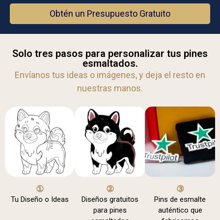
Obtén un Presupuesto Gratuito
Solo tres pasos para personalizar tus pines
esmaltados.
Envíanos tus ideas o imágenes, y deja el resto en
nuestras manos.
①
②
③
Tu Diseño o Ideas
Diseños gratuitos
Pins de esmalte
para pines
auténtico que