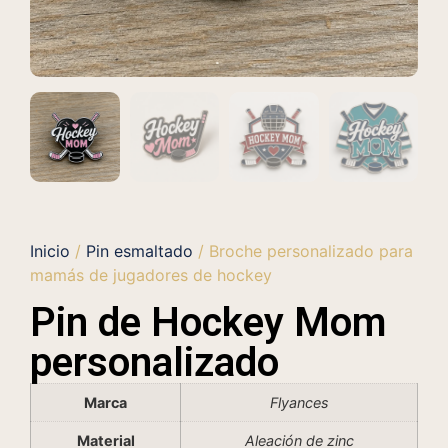
Inicio
/
Pin esmaltado
/ Broche personalizado para
mamás de jugadores de hockey
Pin de Hockey Mom
personalizado
Marca
Flyances
Material
Aleación de zinc