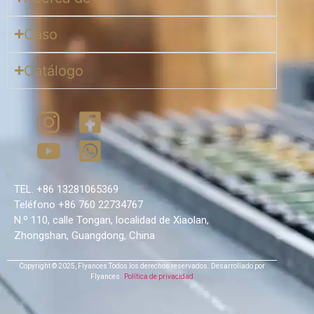
Caso
Catálogo
TEL. +86 13281065369
Teléfono +86 760 22734767
N.º 110, calle Tongan, localidad de Xiaolan,
Zhongshan, Guangdong, China
Copyright © 2025,
Flyances
Todos los derechos reservados.
Desarrollado por
Flyances
Política de privacidad