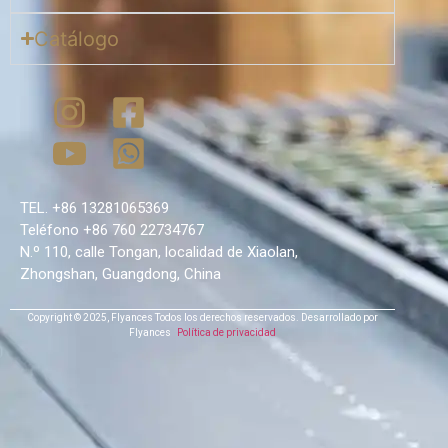
Catálogo
TEL. +86 13281065369
Teléfono +86 760 22734767
N.º 110, calle Tongan, localidad de Xiaolan,
Zhongshan, Guangdong, China
Copyright © 2025,
Flyances
Todos los derechos reservados.
Desarrollado por
Flyances
Política de privacidad