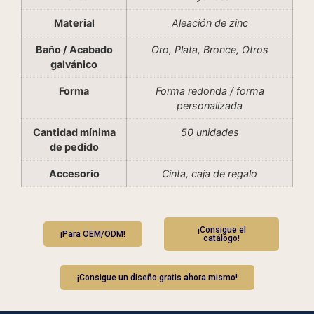
Material
Aleación de zinc
Baño / Acabado
Oro, Plata, Bronce, Otros
galvánico
Forma
Forma redonda / forma
personalizada
Cantidad mínima
50 unidades
de pedido
Accesorio
Cinta, caja de regalo
¡Consigue el
¡Para OEM/ODM!
catálogo!
¡Consigue un diseño gratis ahora mismo!