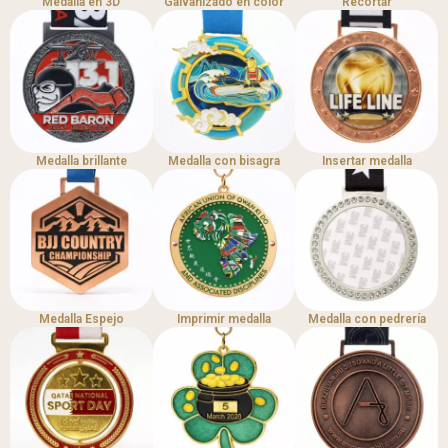
Medalla en 3D
Galvanizado en color
Recortar
Medalla brillante
Medalla con bisagra
Insertar medalla
Medalla Espejo
Imprimir medalla
Medalla con pedrería