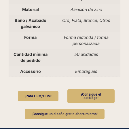
Material
Aleación de zinc
Baño / Acabado
Oro, Plata, Bronce, Otros
galvánico
Forma
Forma redonda / forma
personalizada
Cantidad mínima
50 unidades
de pedido
Accesorio
Embragues
¡Consigue el
¡Para OEM/ODM!
catálogo!
¡Consigue un diseño gratis ahora mismo!