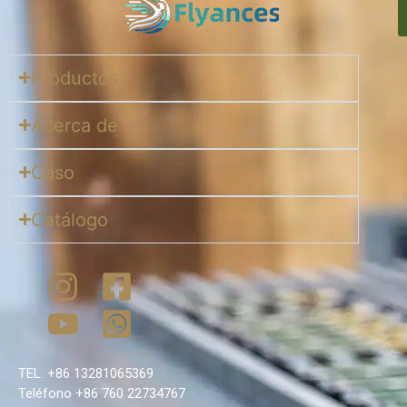
Productos
Acerca de
Caso
Catálogo
TEL. +86 13281065369
Teléfono +86 760 22734767