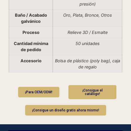
presión)
Baño / Acabado
Oro, Plata, Bronce, Otros
galvánico
Proceso
Relieve 3D / Esmalte
Cantidad mínima
50 unidades
de pedido
Accesorio
Bolsa de plástico (poly bag), caja
de regalo
¡Consigue el
¡Para OEM/ODM!
catálogo!
¡Consigue un diseño gratis ahora mismo!