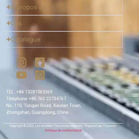
A propos de
Cas
Catalogue
TEL. +86 13281065369
Téléphone +86 760 22734767
No. 110, Tongan Road, Xiaolan Town,
Zhongshan, Guangdong, Chine
Copyright © 2025,
Les envolées
Tous droits réservés.
Propulsé par Flyances
Politique de confidentialité