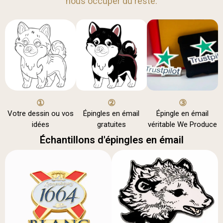
nous occuper du reste.
①
②
③
Votre dessin ou vos
Épingles en émail
Épingle en émail
idées
gratuites
véritable We Produce
Échantillons d'épingles en émail