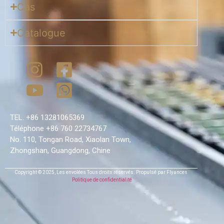
Cas
Catalogue
TEL. +86 13281065369
Téléphone +86 760 22734767
No. 110, Tongan Road, Xiaolan Town,
Zhongshan, Guangdong, Chine
Copyright © 2025,
Les envolées
Tous droits réservés.
Propulsé par Flyances
Politique de confidentialité