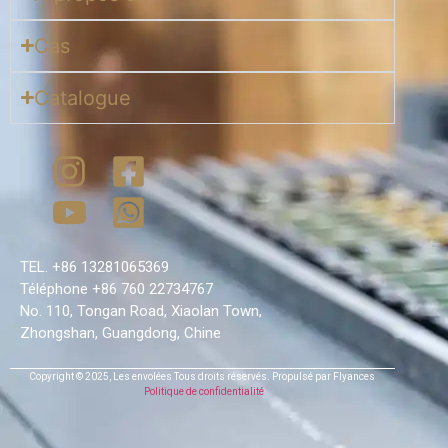
Cas
Catalogue
TEL. +86 13281065369
Téléphone +86 760 22734767
No. 110, Tongan Road, Xiaolan Town,
Zhongshan, Guangdong, Chine
Copyright © 2025,
Les envolées
Tous droits réservés.
Propulsé par Flyances
Politique de confidentialité