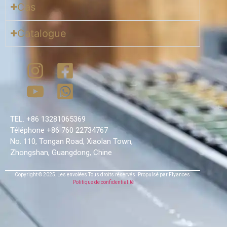
Cas
Catalogue
TEL. +86 13281065369
Téléphone +86 760 22734767
No. 110, Tongan Road, Xiaolan Town,
Zhongshan, Guangdong, Chine
Copyright © 2025,
Les envolées
Tous droits réservés.
Propulsé par Flyances
Politique de confidentialité