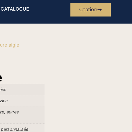
CATALOGUE
Citation
ure aigle
e
lées
 zinc
ze, autres
 personnalisée