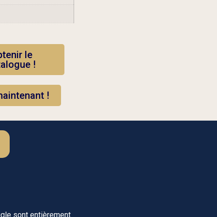
tenir le
talogue !
aintenant !
Aigle sont entièrement