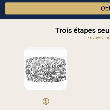
Obt
Trois étapes seu
Envoyez-nou
①