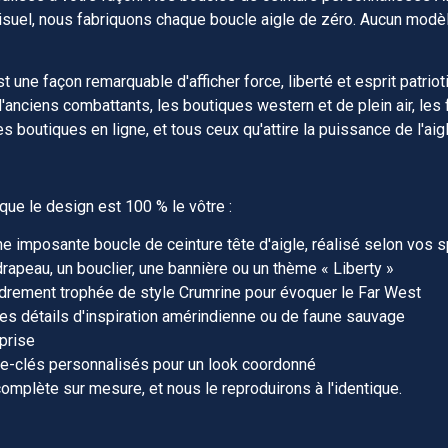
visuel, nous fabriquons chaque boucle aigle de zéro. Aucun modè
une façon remarquable d'afficher force, liberté et esprit patriot
d'anciens combattants, les boutiques western et de plein air, les
 boutiques en ligne, et tous ceux qu'attire la puissance de l'aigl
ue le design est 100 % le vôtre :
une imposante boucle de ceinture tête d'aigle, réalisé selon vos s
rapeau, un bouclier, une bannière ou un thème « Liberty »
cadrement trophée de style Crumrine pour évoquer le Far West
des détails d'inspiration amérindienne ou de faune sauvage
eprise
rte-clés personnalisés pour un look coordonné
mplète sur mesure, et nous le reproduirons à l'identique.