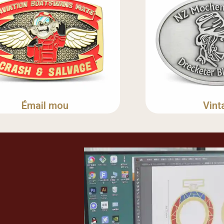
Émail mou
Vint