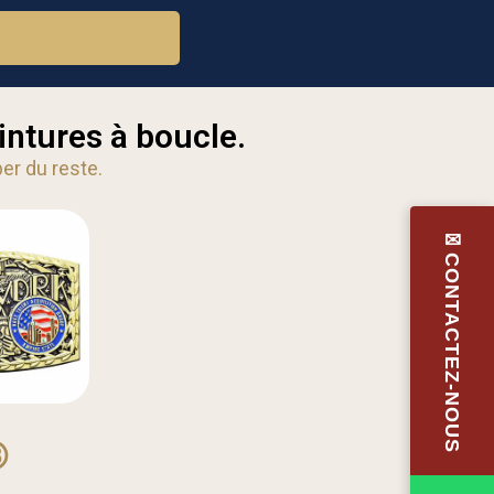
intures à boucle.
er du reste.
✉CONTACTEZ-NOUS
③