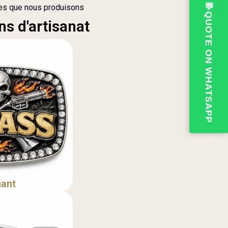
💬QUOTE ON WHATSAPP
les que nous produisons
s d'artisanat
ant